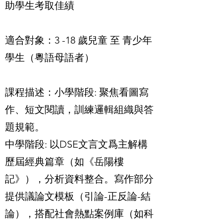
助學生考取佳績
適合對象：3 -18 歲兒童 至 青少年
學生（粵語母語者）
課程描述：
小學階段: 聚焦看圖寫
作、短文閱讀，訓練邏輯組織與答
題規範。
中學階段: 以DSE文言文爲主解構
歷屆經典篇章（如《岳陽樓
記》），分析資料整合。寫作部分
提供議論文模板（引論-正反論-結
論），搭配社會熱點案例庫（如科