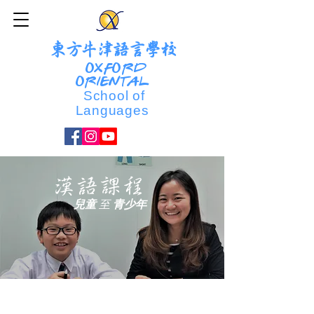
東方牛津語言學校
OXFORD
ORIENTAL
School of
Languages
漢語課程
兒童
至
青少年