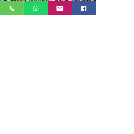
兒童至青少年
：
平日：每天下午和晚上由老師帶領進行活動，包括去校外
參觀當地的商店和景點，將語言付諸實踐。
週未：全天遊覽著名城市、遊樂園等名勝古跡。
成人
：
平日的下午和晚上：選擇額外的課程，由學校帶領去當地
參觀／文化活動或用自己的自由時間去探索
週末：參加學校組織的一日遊或冒險活動，進行當地觀光
或只是在城市放鬆和當地人聊天。
住宿 和 食物