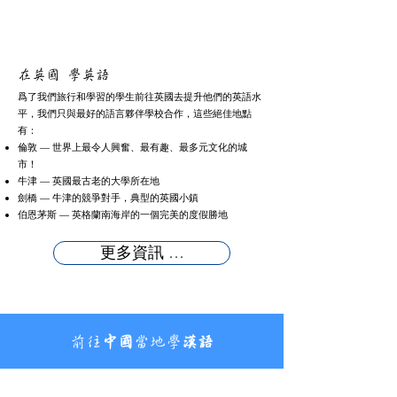
在英國 學英語
爲了我們旅行和學習的學生前往英國去提升他們的英語水
平，我們只與最好的語言夥伴學校合作，這些絕佳地點
有：
倫敦 — 世界上最令人興奮、最有趣、最多元文化的城
市！
牛津 — 英國最古老的大學所在地
劍橋 — 牛津的競爭對手，典型的英國小鎮
伯恩茅斯 — 英格蘭南海岸的一個完美的度假勝地
更多資訊 …
前往
中國
當地學
漢語