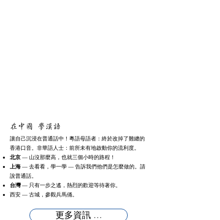
在
中國 學漢語 ​
讓自己沉浸在普通話中！粵語母語者：終於改掉了難纏的
香港口音。非華語人士：前所未有地啟動你的流利度。
北京
— 山沒那麼高，也就三個小時的路程！
上海
— 去看看，學一學 — 告訴我們他們是怎麼做的。請
說普通話。
台灣
— 只有一步之遙，熱烈的歡迎等待著你。
西安 — 古城，參觀兵馬俑。
更多資訊 …