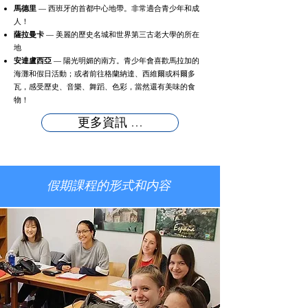
馬德里
— 西班牙的首都中心地帶。非常適合青少年和成
人！
薩拉曼卡
— 美麗的歷史名城和世界第三古老大學的所在
地
安達盧西亞
— 陽光明媚的南方。青少年會喜歡馬拉加的
海灘和假日活動；或者前往格蘭納達、西維爾或科爾多
瓦，感受歷史、音樂、舞蹈、色彩，當然還有美味的食
物！
更多資訊 …
假期課程的形式和内容