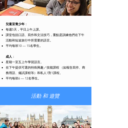
兒童至青少年
：
每週5天，平日上午上課。
課堂包括口語、寫作和文法技巧，重點是訓練他們在下午
活動和短途旅行中所需要的語言。
平均每班10 — 15名學生。
成人
：
星期一至五上午學習語言。
在下午提供可選的特殊興趣／技能課程 （如報告寫作、商
務用語、備試課程等）和私人1對1課程。
平均每班6 — 12名學生。
活動 和 遊覽