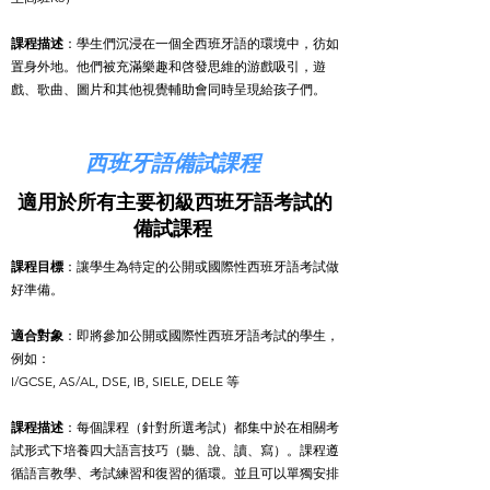
課程描述
：學生們沉浸在一個全西班牙語的環境中，彷如
置身外地。他們被充滿樂趣和啓發思維的游戲吸引，遊
戲、歌曲、圖片和其他視覺輔助會同時呈現給孩子們。
西班牙語備試課程
適用於所有主要初級西班牙語考試的
備試課程
課程目標
：讓學生為特定的公開或國際性西班牙語考試做
好準備。
適合對象
：即將參加公開或國際性西班牙語考試的學生，
例如：
I/GCSE, AS/AL, DSE, IB, SIELE, DELE 等
課程描述
：每個課程（針對所選考試）都集中於在相關考
試形式下培養四大語言技巧（聽、說、讀、寫）。課程遵
循語言教學、考試練習和復習的循環。並且可以單獨安排