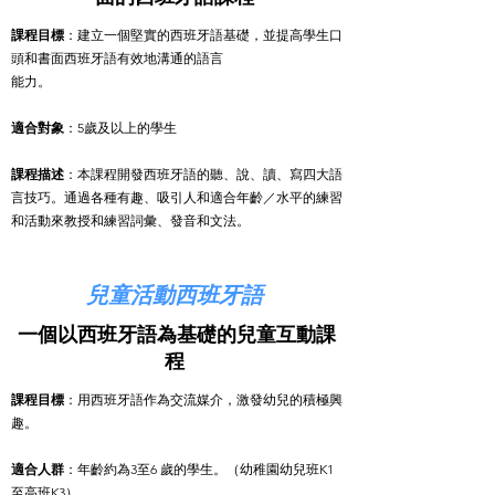
課程目標
：建立一個堅實的西班牙語基礎，並提高學生口
頭和書面西班牙語有效地溝通的語言
能力。
適合對象
：5歲及以上的學生
課程描述
：本課程開發西班牙語的聽、說、讀、寫四大語
言技巧。通過各種有趣、吸引人和適合年齡／水平的練習
和活動來教授和練習詞彙、發音和文法。
兒童活動西班牙語
一個以西班牙語為基礎的兒童互動課
程
課程目標
：用西班牙語作為交流媒介，激發幼兒的積極興
趣。
適合人群
：年齡約為3至6 歲的學生。（幼稚園幼兒班K1
至高班K3）