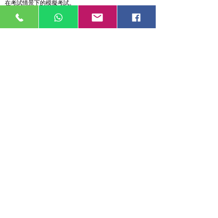
在考試情景下的模擬考試。
更多關於兒童至青少年的西班牙語
課程
迎接在香港學習西班牙語的挑戰
正如上面的介紹中所提到的，西班牙語正在成為家長和學
生的一個越來越受歡迎的選擇。然而，與中文和英文不同
的是，在香港，很多學生認爲西班牙語仍是一門外語，不
是一門需要掌握的核心第二語言。
再加上香港人日常聽、讀和使用西班牙語的機會相對較
少，這意味著需要用更多的努力來幫助學生在學習過程中
取得良好進展。我們的老師確保會為您的孩子提供他們取
得進步所需的更多的額外支持和機會。
… 或者前往西班牙當地學習西班牙