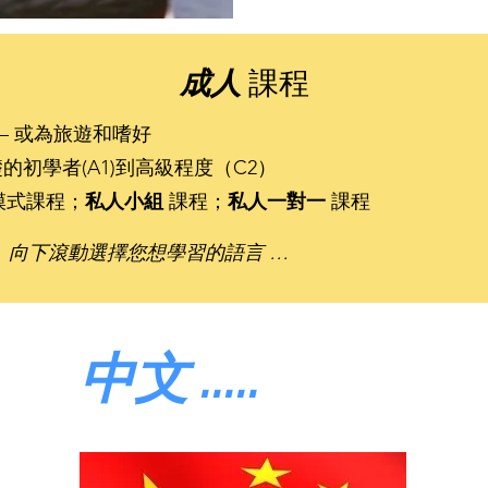
成人
課程
— 或為旅遊和嗜好
的初學者(A1)到高級程度（C2）
模式課程；
私人小組
課程；
私人一對一
課程
向下滾動選擇您想學習的語言 …
中文 .....