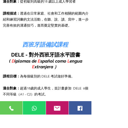
適合對象：
從初級到高級的18 歲以上成人學習者
課程描述：
透過在日常家庭、社會和工作相關的範圍內介
紹和練習詞彙的文法活動，在聽、說、讀、寫中，進一步
完善有效的溝通技巧，進而奠定堅實的基礎。
西班牙語備試課程
DELE - 對外西班牙語水平證書
(
D
iplomas de
E
spañol como
L
engua
E
xtranjera ）
課程目標：
為每個級別的 DELE 考試做好準備。
適合對象：
超過18歲的成人學生，並計畫參加 DELE 6個
不同等級（A1 - C2）的考試。
課程描述：
DELE 考試共有六個等級，每個考試都對應於
歐洲現代語言教學大綱（CEFR）的相應等級（A1 -
C2）。這些備試課程針對每個級別的考試形式下，重點
訓練所有四大技巧（聽、說、讀、寫），目的是達到最好